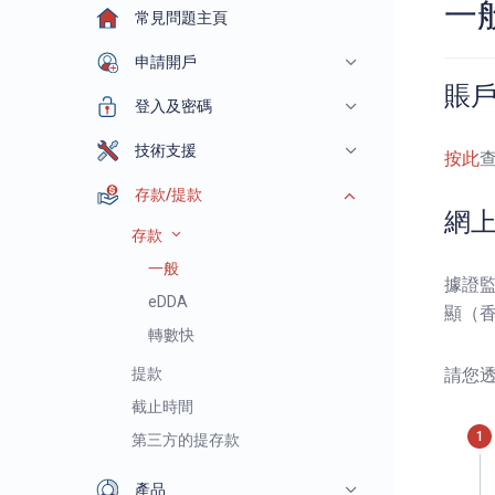
一
常見問題主頁
申請開戶
賬
登入及密碼
技術支援
按此
存款/提款
網
存款
一般
據證監
eDDA
顯（
轉數快
提款
請您透
截止時間
第三方的提存款
產品