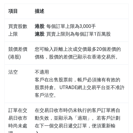
項目
描述
買賣股數
港股
: 每個訂單上限為3,000手
上限
滬股
: 買賣上限則為每個訂單1百萬股
競價差價
您可輸入距離上次成交價最多20個差價的
(港股)
價格，股價的差價已顯示在香港交易所。
沽空
不適用
客戶在出售股票前，帳戶必須擁有有效的
股票持倉。 UTRADE網上交易平台並不准許
客戶沽空。
訂單在交
在交易日收市時仍未執行的客戶訂單將自
易日收市
動失效，並顯示為「過期」。若客戶計劃
時尚未處
在下一個交易日遞交訂單，便須重新輸