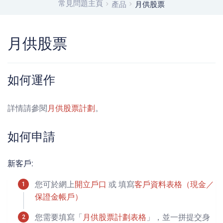
常見問題主頁
產品
月供股票
月供股票
如何運作
詳情請參閱
月供股票計劃
。
如何申請
新客戶:
您可於網上
開立戶口
或 填寫
客戶資料表格（現金／
保證金帳戶）
您需要填寫「
月供股票計劃表格
」，並一拼提交身