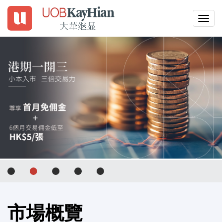
Togg
navig
EN
繁
簡
登入
開設戶口
為何選擇 UTRADE
產品
交易平台
工具
市場概覽