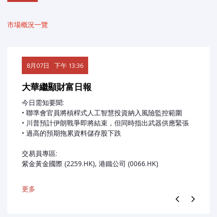
研究報告
市場概況一覽
講座
聯絡我們
8月07日
下午 13:36
8月0
常見問題
大華繼顯財富日報
大華
今日需知要聞:
今日需
• 聯準會官員將槓桿式人工智慧投資納入風險監控範圍
• 聯
• 川普預計伊朗戰爭即將結束，但同時指出武器供應緊張
• 閃迪
• 過高的預期拖累資料儲存股下跌
• Ap
交易員專區:
交易員
紫金黃金國際 (2259.HK), 港鐵公司 (0066.HK)
五礦資源 
更多
更多