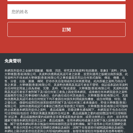
訂閱
免責聲明
本網頁所提供之金融市場數據、報價、消息、研究及其他資料(包括圖表、影象)(「資料」)均為
大華继显(香港)有限公司、其資料供應商或其認可者之財產，並受到適用之版權法例所保護。此
等資料均不得未經大華继显(香港)有限公司之事前書面意而以任何形式復制、傳送、傳播、出
售、分發、出版、廣播、傳閱、貯存作其后使用或作任何商業用途。此內所載之資料乃得自可
靠之來源，大華继显(香港)有限公司、其資料供應商及其認可者並不聲明、保証或承諾此等資料
在任何特定用途上俱為准確、完整、及時、可靠或適當。大華继显(香港)有限公司、其資料供應
商及其認可者並不會對閣下及/或任何第三者負上因使用本網頁、或倚賴任何本網頁提供之資料
或服務而引致之民事侵權行為責任、合約責任或任何其他責任。大華继显(香港)有限公司、其資
料供應商及其認可者在任何情況下均不會因任何損失利潤或損失機會、或任何間接、特別、隨
之發生的、偶發性或懲罰性損害賠償而對閣下及/或任何第三者承擔責任，即使大華继显(香港)
有限公司、資料供應商或認可者事前已獲悉此等賠償之可能性。大華继显(香港)有限公司可隨時
終止或更改本網頁所提供之資料、 產品或服務，而毋須事先通知閣下。本網頁並不包含在任何
司法管轄區(包括但 不限於美國及英國)作任何証券、產品或服務之要約或招攬(該等司法管轄區
對 於証券、產品或服務的要約或銷售並非獲准或豁免於規例，或受法例禁止)。此外，並非所有
國家可獲得本網頁所提供之証券，產品或服務。使用本網站時或會涉及閣下個人財務資料的傳
輸，閣下使用本網站即表示無論任何時候都同意該等資料傳輸。閣下使用本公司的互聯網交易
服務，即表示同意本公司的互聯網交易條款及細則，請閣下在投資前仔細閱讀該條款及細則。
本網站上顯示的某些信息是與公共領域的網站鏈接，如發現有侵犯任何版權或其他專有權利，