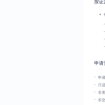
按证
申请
申请
只
非
非