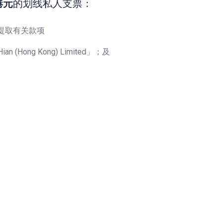
0港元
的划线私人支票：
提取有关款项
ong Kong) Limited」；及